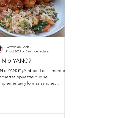
Octavia de Cadiz
21 oct 2021
3 min de lectura
YIN o YANG?
IN o YANG? ¡Ambos! Los alimentos
n fuerzas opuestas que se
mplementan y lo más sano es
ilibrarlas en su justa medida.