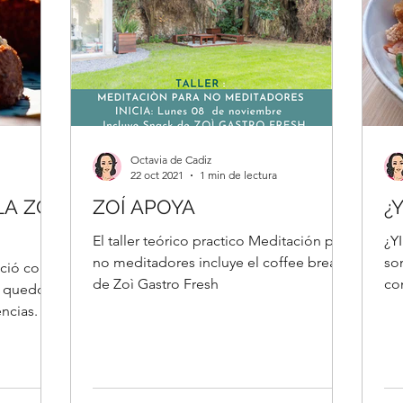
Octavia de Cadiz
22 oct 2021
1 min de lectura
LA ZOÍ
ZOÍ APOYA
¿
El taller teórico practico Meditación para
¿Y
no meditadores incluye el coffee break
so
de Zoì Gastro Fresh
co
e quedó
equ
ncias.