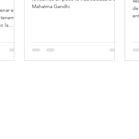
Ve
Mahatma Gandhi
de
lenar el
entr
e tenemos
ins
o la