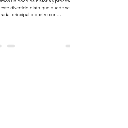
amos un poco de historia y procesos
 este divertido plato que puede ser
ada, principal o postre con
uperable versatilidad.