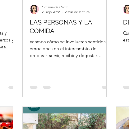
Octavia de Cadiz
25 ago 2022
2 min de lectura
LAS PERSONAS Y LA
D
COMIDA
ta y
Qu
erzos y
est
Veamos cómo se involucran sentidos y
nea.
emociones en el intercambio de
preparar, servir, recibir y degustar
comida.