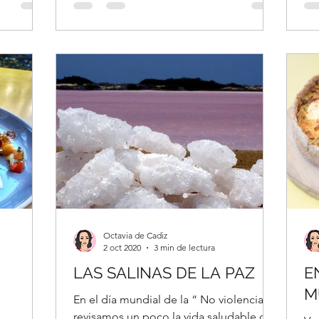
Octavia de Cadiz
2 oct 2020
3 min de lectura
LAS SALINAS DE LA PAZ
E
M
En el día mundial de la “ No violencia” ,
revisamos un poco la vida saludable de