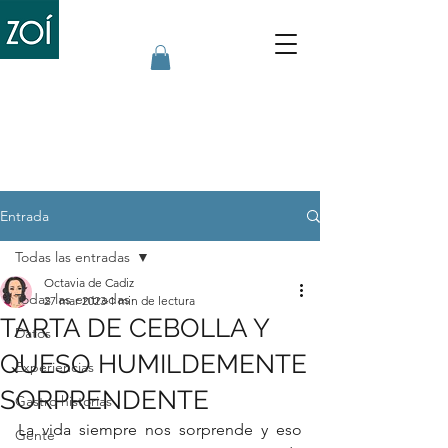
Entrada
Todas las entradas
Octavia de Cadiz
Todas las entradas
27 mar 2023
1 min de lectura
TARTA DE CEBOLLA Y
Datos
QUESO HUMILDEMENTE
Experiencias
SORPRENDENTE
Gastro historias
La vida siempre nos sorprende y eso 
Gente