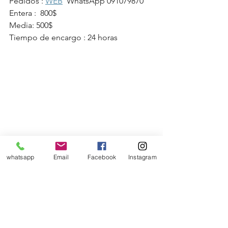
Pedidos : 
WEB
  WhatsApp 091079870
Entera :  800$
Media: 500$ 
Tiempo de encargo : 24 horas 
whatsapp
Email
Facebook
Instagram
comida sana
comida divertida
tartas integrales
cebolla y queso
flexitariana
Experiencias