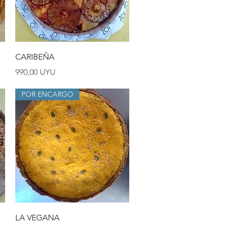
Vista rápida
CARIBEÑA
Precio
990,00 UYU
POR ENCARGO
Vista rápida
LA VEGANA