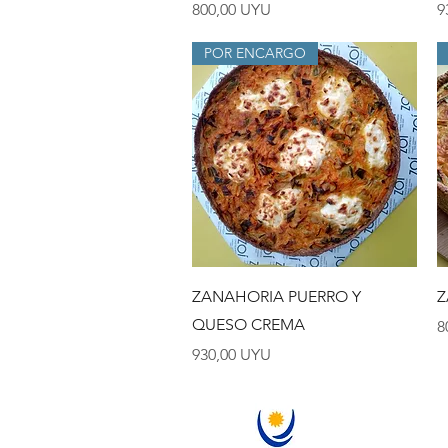
Precio
P
800,00 UYU
9
POR ENCARGO
Vista rápida
ZANAHORIA PUERRO Y
Z
QUESO CREMA
P
8
Precio
930,00 UYU