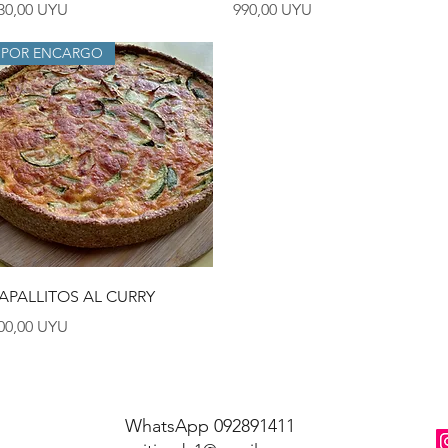
recio
Precio
30,00 UYU
990,00 UYU
POR ENCARGO
Vista rápida
APALLITOS AL CURRY
recio
00,00 UYU
WhatsApp 092891411