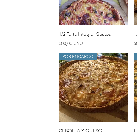
Vista rápida
1/2 Tarta Integral Gustos
1
Precio
P
600,00 UYU
5
POR ENCARGO
Vista rápida
CEBOLLA Y QUESO
E