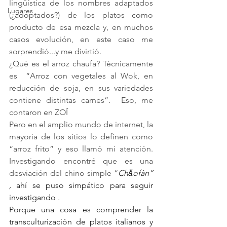
lingüística de los nombres adaptados 
Lugares
(¿adoptados?) de los platos como 
producto de esa mezcla y, en muchos 
casos evolución, en este caso me 
sorprendió...y me divirtió.
¿Qué es el arroz chaufa? Técnicamente 
es  “Arroz con vegetales al Wok, en  
reducción de soja, en sus variedades 
contiene distintas carnes”.  Eso, me 
contaron en ZOÏ 
Pero en el amplio mundo de internet, la 
mayoría de los sitios lo definen como 
“arroz frito” y eso llamó mi atención. 
Investigando encontré que es una 
desviación del chino simple “
Chǎofàn” 
, 
ahí se puso simpático para seguir 
investigando
 .
Porque una cosa es comprender la 
transculturización de platos italianos y 