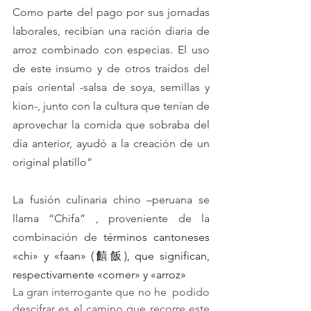
Como parte del pago por sus jornadas 
laborales, recibían una ración diaria de 
arroz combinado con especias. El uso 
de este insumo y de otros traídos del 
país oriental -salsa de soya, semillas y 
kion-, junto con la cultura que tenían de 
aprovechar la comida que sobraba del 
día anterior, ayudó a la creación de un 
original platillo”
La fusión culinaria chino –peruana se 
llama “Chifa” , proveniente de la 
combinación de 
términos cantoneses 
«chi» y «faan» (饎飯), que significan, 
respectivamente «comer» y «arroz»
La gran interrogante que no he  podido 
descifrar es el camino que recorre este 