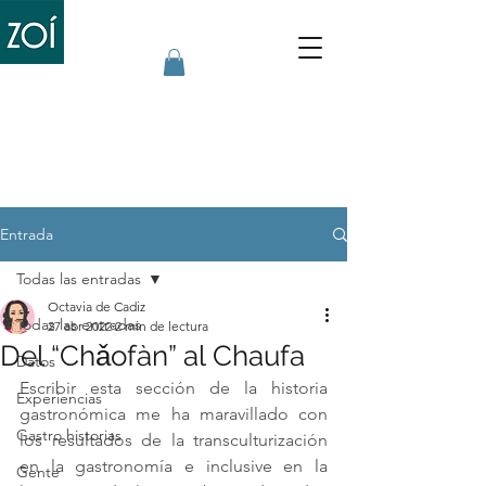
Entrada
Todas las entradas
Octavia de Cadiz
Todas las entradas
27 abr 2022
2 min de lectura
Del “Chǎofàn” al Chaufa
Datos
Escribir esta sección de la historia 
Experiencias
gastronómica me ha maravillado con 
Gastro historias
los resultados de la transculturización 
en la gastronomía e inclusive en la 
Gente