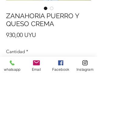
ZANAHORIA PUERRO Y
QUESO CREMA
Precio
930,00 UYU
Cantidad
*
whatsapp
Email
Facebook
Instagram
Agregar al carrito
Quiche de masa integral 27 cm diametro
Zanahoria , puerro y queso crema
Por encargo de 6 a 48 horas