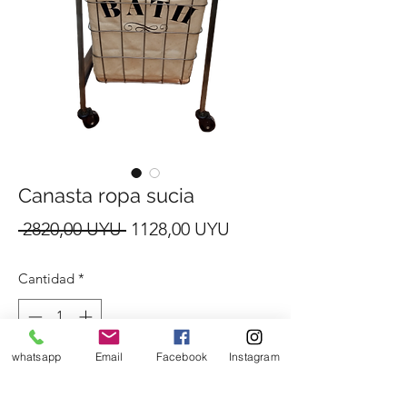
Canasta ropa sucia
Precio
Precio
 2820,00 UYU 
1128,00 UYU
de
Cantidad
*
oferta
whatsapp
Email
Facebook
Instagram
Agregar al carrito