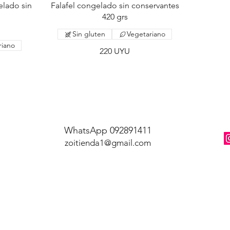
elado sin
Falafel congelado sin conservantes
420 grs
Sin gluten
Vegetariano
riano
220 UYU
WhatsApp 092891411
zoitienda1@gmail.com